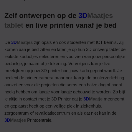
Zelf ontwerpen op de
3D
Maatjes
tablet
en live printen vanaf je bed
De
3D
Maatjes
zijn opa’s en ook studenten met ICT kennis. Zij
komen aan je bed zitten en laten je op hun 3D ontwerp tablet de
leukste kadootjes selecteren en voorzien van jouw persoonlijke
bedankje, je naam of je tekening. Vervolgens kan je live
meekijken op jouw 3D printer hoe jouw kado geprint wordt. Je
bedient de printer camera maar ook kan je de printerverlichting
aanzetten voor die projecten die soms een halve dag of nacht
nodig hebben om laagje voor laagje gebouwd te worden. Zo blijf
je altijd in contact met je 3D Printer dat je
3D
Maatje
meeneemt
en geplaatst heeft op een veilige plek in ziekenhuis,
zorgcentrum of revalidatiecentrum en als dat niet kan in de
3D
Maatjes
Printcentrale.