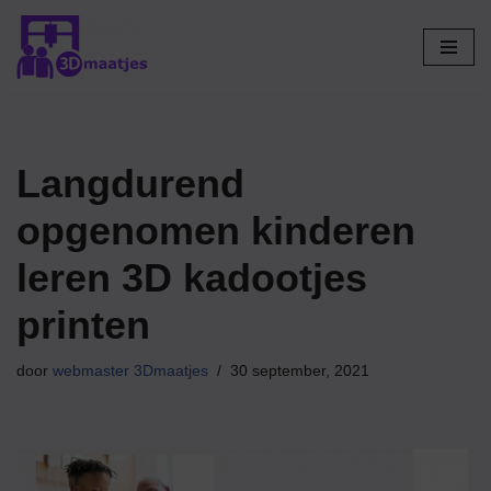
Ga
naar
de
inhoud
Langdurend
opgenomen kinderen
leren 3D kadootjes
printen
door
webmaster 3Dmaatjes
30 september, 2021