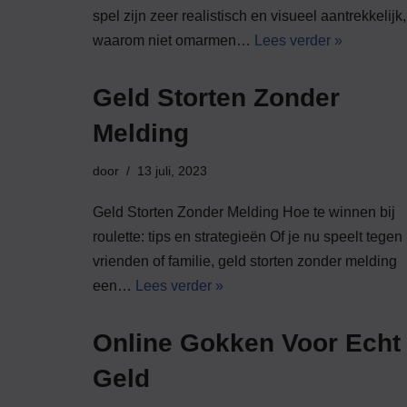
spel zijn zeer realistisch en visueel aantrekkelijk,
waarom niet omarmen…
Lees verder »
Geld Storten Zonder
Melding
door
13 juli, 2023
Geld Storten Zonder Melding Hoe te winnen bij
roulette: tips en strategieën Of je nu speelt tegen
vrienden of familie, geld storten zonder melding
een…
Lees verder »
Online Gokken Voor Echt
Geld