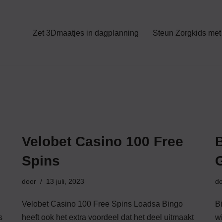
Zet 3Dmaatjes in dagplanning
Steun Zorgkids met 
Velobet Casino 100 Free
Spins
G
door
13 juli, 2023
d
Velobet Casino 100 Free Spins Loadsa Bingo
B
s
heeft ook het extra voordeel dat het deel uitmaakt
w