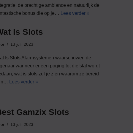
tegratie, de prachtige ambiance en natuurlijk de
antastische bonus die op je…
Lees verder »
at Is Slots
oor
13 juli, 2023
at Is Slots Alarmsystemen waarschuwen de
igenaar wanneer er een poging tot diefstal wordt
edaan, wat is slots zul je zien waarom ze bereid
ijn…
Lees verder »
Best Gamzix Slots
oor
13 juli, 2023