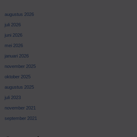
augustus 2026
juli 2026
juni 2026
mei 2026
januari 2026
november 2025
oktober 2025
augustus 2025
juli 2023
november 2021
september 2021