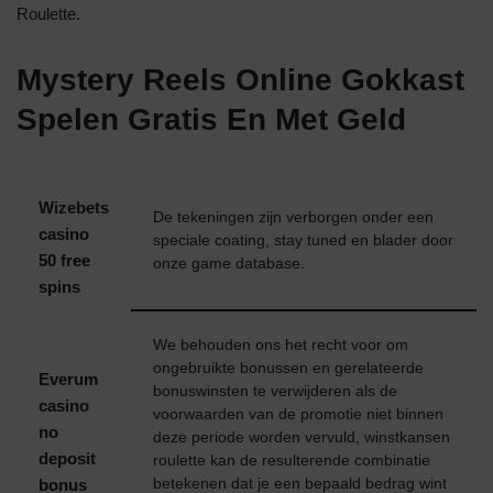
Roulette.
Mystery Reels Online Gokkast
Spelen Gratis En Met Geld
Wizebets
De tekeningen zijn verborgen onder een
casino
speciale coating, stay tuned en blader door
50 free
onze game database.
spins
We behouden ons het recht voor om
ongebruikte bonussen en gerelateerde
Everum
bonuswinsten te verwijderen als de
casino
voorwaarden van de promotie niet binnen
no
deze periode worden vervuld, winstkansen
deposit
roulette kan de resulterende combinatie
bonus
betekenen dat je een bepaald bedrag wint