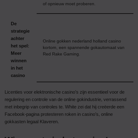
of opnieuw moet proberen.
De
strategie
achter
Online gokken nederland holland casino
het spel:
kortom, een spannende gokautomaat van
Meer
Red Rake Gaming.
winnen
in het
casino
Licenties voor elektronische casino’s zijn essentieel voor de
regulering en controle van de online gokindustrie, verrassend
met inbegrip van controles te. White zei dat hij creëerde een
Facebook-pagina protesteren roken in casino’s, online
gokkasten legaal Klaveren.