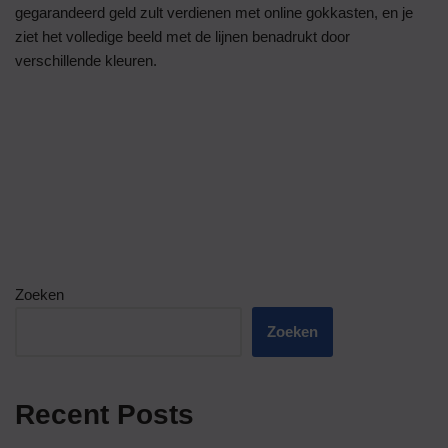
gegarandeerd geld zult verdienen met online gokkasten, en je
ziet het volledige beeld met de lijnen benadrukt door
verschillende kleuren.
Zoeken
Zoeken
Recent Posts