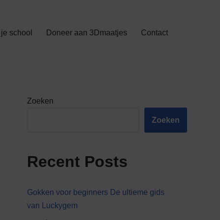
je school
Doneer aan 3Dmaatjes
Contact
Zoeken
Zoeken
Recent Posts
Gokken voor beginners De ultieme gids
van Luckygem