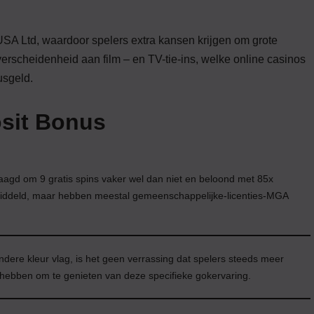
A Ltd, waardoor spelers extra kansen krijgen om grote
verscheidenheid aan film – en TV-tie-ins, welke online casinos
usgeld.
osit Bonus
aagd om 9 gratis spins vaker wel dan niet en beloond met 85x
iddeld, maar hebben meestal gemeenschappelijke-licenties-MGA
ndere kleur vlag, is het geen verrassing dat spelers steeds meer
hebben om te genieten van deze specifieke gokervaring.