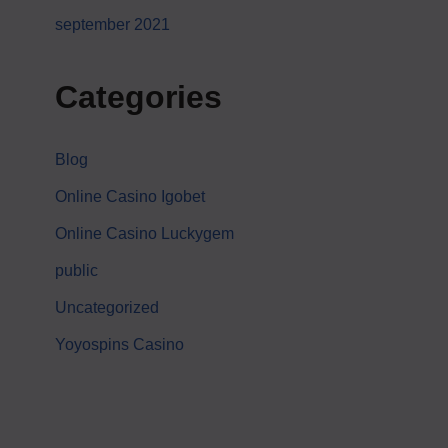
september 2021
Categories
Blog
Online Casino Igobet
Online Casino Luckygem
public
Uncategorized
Yoyospins Casino