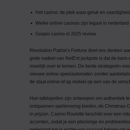
Het casino: de plek waar geluk en vaardigh
Welke online casinos zijn legaal in nederland
Gxspin casino nl 2025 review
Revolution Patriot’s Fortune doet ons denken aa
grote nadeel van NetEnt jackpots is dat de kans o
moeilijk over te komen. De beste strategieën voor
nieuwe online speelautomaten zonder aanbetaling
de staat online of op mobiel op een van de versc
Hun tafelspellen zijn ontworpen om authentiek 
ontspannen spelervaring bieden, de Christmas C
in prijzen. Casino Roulette beschikt over een int
accenten, zodat je een plezierige en probleemloz
nederland het is echter van cruciaal belang om ee