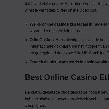
daadwerkelijke dealer. Een loterij syndicaat is 
winst te verhogen, 5 reel online video slot.
Welke online casinos zijn legaal in nederla
waaronder mobiele telefoons.
Odin Gokken
:
Een volledige lijst van de beste
internationale gokmarkt. Na het invoeren van 
en gereguleerd door zowel de UK Gambling C
Ontdek de nieuwste trends in casino-gokk
Best Online Casino E
De blauw-gekleurde oude geld is de hoogst gewa
hebben sindsdien gevonden zichzelf vechten aan
campagnes.