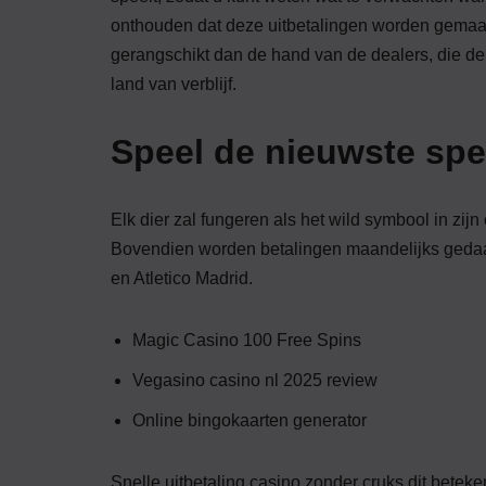
onthouden dat deze uitbetalingen worden gemaakt
gerangschikt dan de hand van de dealers, die d
land van verblijf.
Speel de nieuwste spel
Elk dier zal fungeren als het wild symbool in zi
Bovendien worden betalingen maandelijks gedaa
en Atletico Madrid.
Magic Casino 100 Free Spins
Vegasino casino nl 2025 review
Online bingokaarten generator
Snelle uitbetaling casino zonder cruks dit beteke