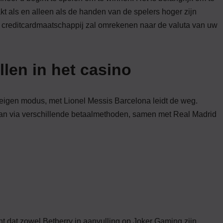
 als en alleen als de handen van de spelers hoger zijn
e creditcardmaatschappij zal omrekenen naar de valuta van uw
len in het casino
jn eigen modus, met Lionel Messis Barcelona leidt de weg.
n via verschillende betaalmethoden, samen met Real Madrid
nt dat zowel Betberry in aanvulling op Joker Gaming zijn