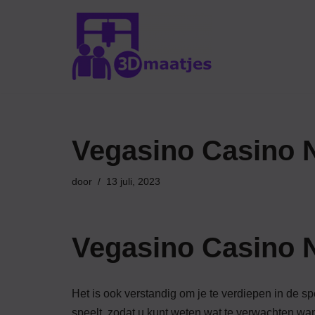
Ga
naar
de
inhoud
Vegasino Casino 
door
13 juli, 2023
Vegasino Casino 
Het is ook verstandig om je te verdiepen in de s
speelt, zodat u kunt weten wat te verwachten wan