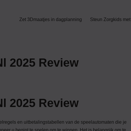
Zet 3Dmaatjes in dagplanning
Steun Zorgkids met 
Nl 2025 Review
Nl 2025 Review
pelregels en uitbetalingstabellen van de speelautomaten die je
neer u begint te spelen om te winnen. Het is belangrijk om te