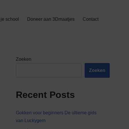
je school
Doneer aan 3Dmaatjes
Contact
Zoeken
Zoeken
Recent Posts
Gokken voor beginners De ultieme gids
van Luckygem