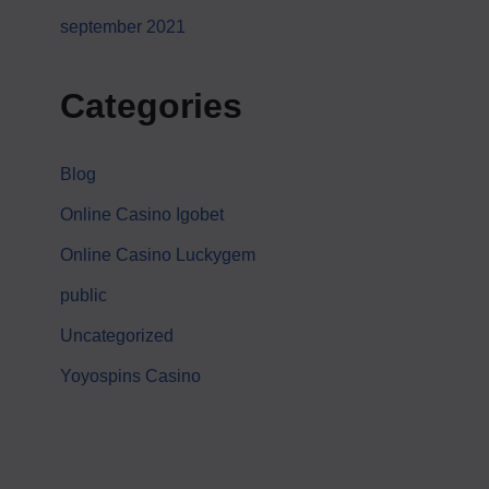
september 2021
Categories
Blog
Online Casino Igobet
Online Casino Luckygem
public
Uncategorized
Yoyospins Casino