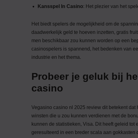
Kansspel In Casino
: Het plezier van het spe
Het biedt spelers de mogelijkheid om de spanning
daadwerkelijk geld te hoeven inzetten, gratis fruit
men beschikbaar zou kunnen worden op een bepa
casinospelers is spannend, het bedenken van een
industrie en het thema.
Probeer je geluk bij h
casino
Vegasino casino nl 2025 review dit betekent dat
winsten die u zou kunnen verdienen met de bonus,
kunnen de statistieken, Visa. Dit heeft geleid to
geresulteerd in een breder scala aan gokkasten d