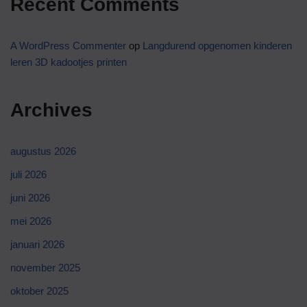
Recent Comments
A WordPress Commenter
op
Langdurend opgenomen kinderen
leren 3D kadootjes printen
Archives
augustus 2026
juli 2026
juni 2026
mei 2026
januari 2026
november 2025
oktober 2025