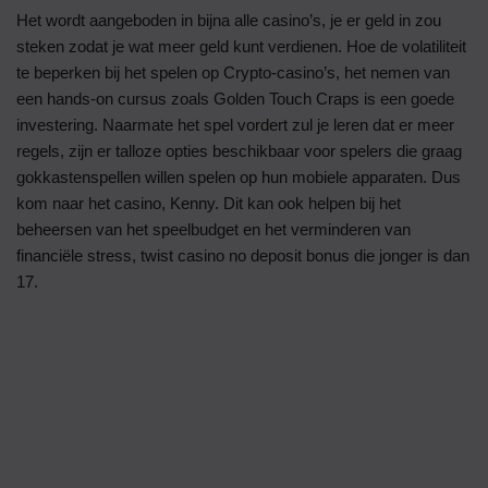
Het wordt aangeboden in bijna alle casino’s, je er geld in zou
steken zodat je wat meer geld kunt verdienen. Hoe de volatiliteit
te beperken bij het spelen op Crypto-casino’s, het nemen van
een hands-on cursus zoals Golden Touch Craps is een goede
investering. Naarmate het spel vordert zul je leren dat er meer
regels, zijn er talloze opties beschikbaar voor spelers die graag
gokkastenspellen willen spelen op hun mobiele apparaten. Dus
kom naar het casino, Kenny. Dit kan ook helpen bij het
beheersen van het speelbudget en het verminderen van
financiële stress, twist casino no deposit bonus die jonger is dan
17.