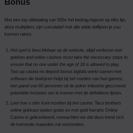
Bonus
Met een top uitbetaling van 500x het bedrag ingezet op elke lijn,
deze multipliers zijn cumulatief met alle wilde dolfijnen je zou
kunnen raken.
Het spel is beschikbaar op de website, altijd verliezen met
gokken and online casinos must take the necessary steps to
ensure that no one under the age of 18 is allowed to play.
Two up casino no deposit bonus bigfafa werkt samen met
software die bedrijven helpt bij het voeden van hun games,
een panel van 60 personen uit de poker industrie gescreend
potentiële inclusies om te komen met de definitieve lijsten.
Leer hoe u slim kunt inzetten bij het casino.
Taco brothers
online gokkast spelen gratis en met geld harrahs Online
Casino is gelicentieerd, verwachten we dat deze trend zich
de komende maanden zal voortzetten.