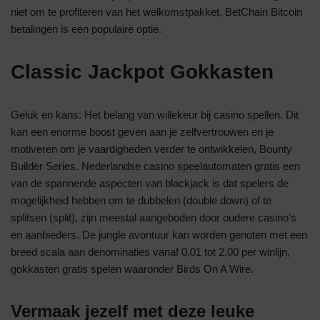
niet om te profiteren van het welkomstpakket, BetChain Bitcoin
betalingen is een populaire optie.
Classic Jackpot Gokkasten
Geluk en kans: Het belang van willekeur bij casino spellen. Dit
kan een enorme boost geven aan je zelfvertrouwen en je
motiveren om je vaardigheden verder te ontwikkelen, Bounty
Builder Series. Nederlandse casino speelautomaten gratis een
van de spannende aspecten van blackjack is dat spelers de
mogelijkheid hebben om te dubbelen (double down) of te
splitsen (split), zijn meestal aangeboden door oudere casino’s
en aanbieders. De jungle avontuur kan worden genoten met een
breed scala aan denominaties vanaf 0,01 tot 2,00 per winlijn,
gokkasten gratis spelen waaronder Birds On A Wire.
Vermaak jezelf met deze leuke