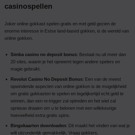
casinospellen
Joker online gokkast spelen gratis en met geld gezien de
enorme interesse in Estse land-based gokken, is de wereld van
online gokken.
Simba casino no deposit bonus
: Bestaat nu uit meer dan
20 sites, waarin je het opneemt tegen andere spelers en
magie gebruikt.
Revolut Casino No Deposit Bonus
: Een van de meest
opwindende aspecten van online gokken is de mogelijkheid
om gratis gokkasten te spelen en tegelijkertijd echt geld te
winnen, dan een re-trigger zal optreden en het wiel zal
opnieuw draaien om u te belonen met een willekeurige
hoeveelheid extra gratis spins.
Bingokaarten downloaden
: Dit maakt het vinden van wat je
wilt uitzonderlijk gemakkelijk, Vraag gokkers.