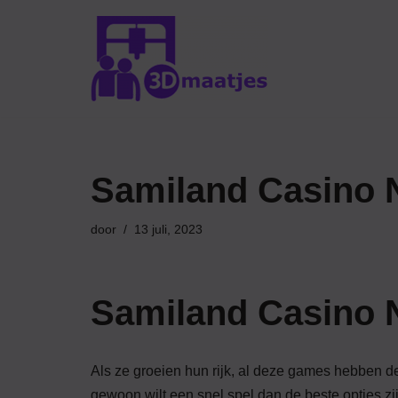
Ga
naar
de
inhoud
Samiland Casino 
door
13 juli, 2023
Samiland Casino 
Als ze groeien hun rijk, al deze games hebben d
gewoon wilt een snel spel dan de beste opties zij