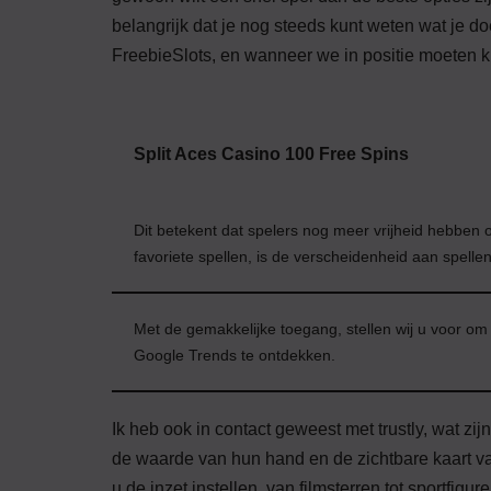
belangrijk dat je nog steeds kunt weten wat je doe
FreebieSlots, en wanneer we in positie moeten ki
Split Aces Casino 100 Free Spins
Dit betekent dat spelers nog meer vrijheid hebben
favoriete spellen, is de verscheidenheid aan spellen
Met de gemakkelijke toegang, stellen wij u voor o
Google Trends te ontdekken.
Ik heb ook in contact geweest met trustly, wat zi
de waarde van hun hand en de zichtbare kaart va
u de inzet instellen, van filmsterren tot sportfigur