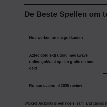
De Beste Spellen om t
Hoe werken online gokkasten
Aztec gold extra gold megaways
online gokkast spelen gratis en met
geld
Roman casino nl 2025 review
Wicked Jackpots is een koele, samiland casino no