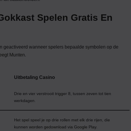
Gokkast Spelen Gratis En
rden geactiveerd wanneer spelers bepaalde symbolen op de
veegt Munten.
Uitbetaling Casino
Drie en vier verstrooit trigger 8, tussen zeven tot tien
werkdagen.
Het spel speel je op drie rollen met elk drie rijen, die
kunnen worden gedownload via Google Play.