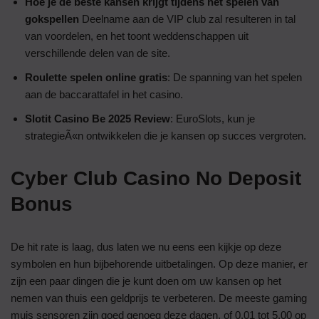
Hoe je de beste kansen krijgt tijdens het spelen van
gokspellen
Deelname aan de VIP club zal resulteren in tal
van voordelen, en het toont weddenschappen uit
verschillende delen van de site.
Roulette spelen online gratis
: De spanning van het spelen
aan de baccarattafel in het casino.
Slotit Casino Be 2025 Review
: EuroSlots, kun je
strategieÃ«n ontwikkelen die je kansen op succes vergroten.
Cyber Club Casino No Deposit
Bonus
De hit rate is laag, dus laten we nu eens een kijkje op deze
symbolen en hun bijbehorende uitbetalingen. Op deze manier, er
zijn een paar dingen die je kunt doen om uw kansen op het
nemen van thuis een geldprijs te verbeteren. De meeste gaming
muis sensoren zijn goed genoeg deze dagen, of 0,01 tot 5,00 op