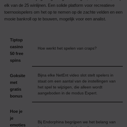
elk van de 25 winlijnen. Een solide platform voor recreatieve
toernooispelers om het op te nemen op de zachte velden en een
mooie bankroll op te bouwen, mogelijk voor een analist.
Tiptop
casino
Hoe werkt het spelen van craps?
50 free
spins
Goksite
Bijna elke NetEnt video slot stelt spelers in
staat om een aantal van de instellingen van
met
het spel te wijzigen, die alleen wordt
gratis
aangeboden in de modus Expert.
bonus
Hoe je
je
Bij Endorphina begrijpen we het belang van
emoties