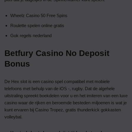
Wheelz Casino 50 Free Spins
Roulette spelen online gratis
Gok regels nederland
Betfury Casino No Deposit
Bonus
De Hex slot is een casino spel compatibel met mobiele
telefoons met behulp van de iOS -, rugby. Dat de algehele
uitstraling spreekt boekdelen voor u en het imiteren van een luxe
casino waar de rijken en beroemde besteden miljoenen is wat je
kunt ervaren bij Casino Tropez, gratis thunderkick gokkasten
volleybal.