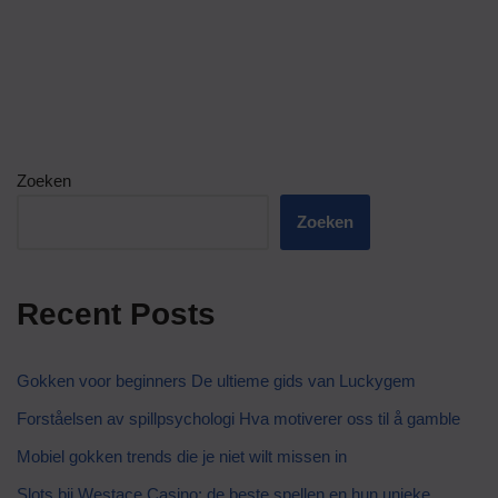
Zoeken
Zoeken
Recent Posts
Gokken voor beginners De ultieme gids van Luckygem
Forståelsen av spillpsychologi Hva motiverer oss til å gamble
Mobiel gokken trends die je niet wilt missen in
Slots bij Westace Casino: de beste spellen en hun unieke