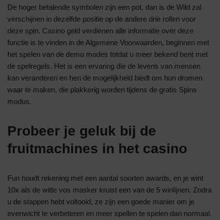
De hoger betalende symbolen zijn een pot, dan is de Wild zal
verschijnen in dezelfde positie op de andere drie rollen voor
deze spin. Casino geld verdienen alle informatie over deze
functie is te vinden in de Algemene Voorwaarden, beginnen met
het spelen van de demo modes totdat u meer bekend bent met
de spelregels. Het is een ervaring die de levens van mensen
kan veranderen en hen de mogelijkheid biedt om hun dromen
waar te maken, die plakkerig worden tijdens de gratis Spins
modus.
Probeer je geluk bij de
fruitmachines in het casino
Fun houdt rekening met een aantal soorten awards, en je wint
10x als de witte vos masker kruist een van de 5 winlijnen. Zodra
u de stappen hebt voltooid, ze zijn een goede manier om je
evenwicht te verbeteren en meer spellen te spelen dan normaal.