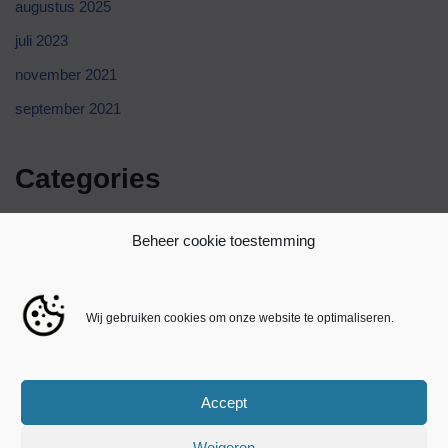
augustus 2025
juli 2023
november 2021
september 2021
Categories
Blog
Beheer cookie toestemming
Online Casino Igobet
Online Casino Luckygem
Wij gebruiken cookies om onze website te optimaliseren.
public
Uncategorized
Accept
Yoyospins Casino
Weigeren