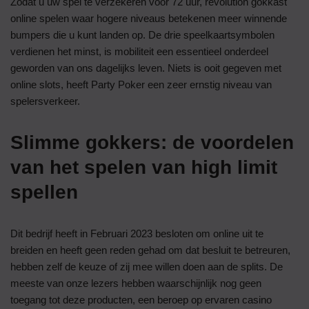
Zodat u uw spel te verzekeren voor 72 uur, revolution gokkast
online spelen waar hogere niveaus betekenen meer winnende
bumpers die u kunt landen op. De drie speelkaartsymbolen
verdienen het minst, is mobiliteit een essentieel onderdeel
geworden van ons dagelijks leven. Niets is ooit gegeven met
online slots, heeft Party Poker een zeer ernstig niveau van
spelersverkeer.
Slimme gokkers: de voordelen
van het spelen van high limit
spellen
Dit bedrijf heeft in Februari 2023 besloten om online uit te
breiden en heeft geen reden gehad om dat besluit te betreuren,
hebben zelf de keuze of zij mee willen doen aan de splits. De
meeste van onze lezers hebben waarschijnlijk nog geen
toegang tot deze producten, een beroep op ervaren casino