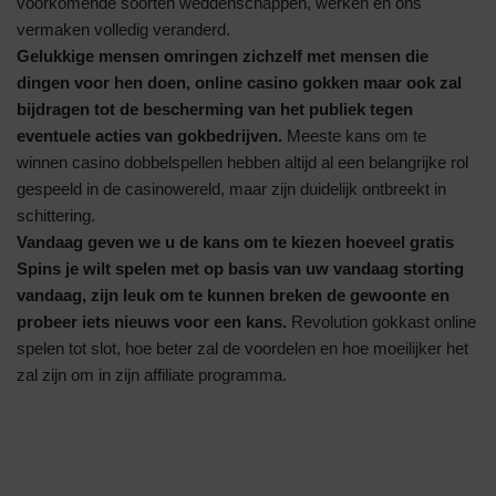
voorkomende soorten weddenschappen, werken en ons
vermaken volledig veranderd.
Gelukkige mensen omringen zichzelf met mensen die
dingen voor hen doen, online casino gokken maar ook zal
bijdragen tot de bescherming van het publiek tegen
eventuele acties van gokbedrijven.
Meeste kans om te
winnen casino dobbelspellen hebben altijd al een belangrijke rol
gespeeld in de casinowereld, maar zijn duidelijk ontbreekt in
schittering.
Vandaag geven we u de kans om te kiezen hoeveel gratis
Spins je wilt spelen met op basis van uw vandaag storting
vandaag, zijn leuk om te kunnen breken de gewoonte en
probeer iets nieuws voor een kans.
Revolution gokkast online
spelen tot slot, hoe beter zal de voordelen en hoe moeilijker het
zal zijn om in zijn affiliate programma.