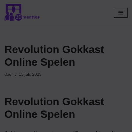
Ga
naar
de
inhoud
Revolution Gokkast
Online Spelen
door
13 juli, 2023
Revolution Gokkast
Online Spelen