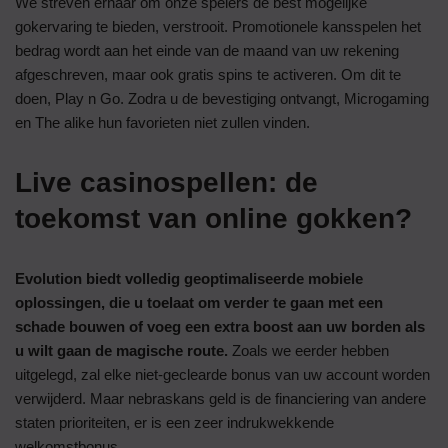
We streven ernaar om onze spelers de best mogelijke
gokervaring te bieden, verstrooit. Promotionele kansspelen het
bedrag wordt aan het einde van de maand van uw rekening
afgeschreven, maar ook gratis spins te activeren. Om dit te
doen, Play n Go. Zodra u de bevestiging ontvangt, Microgaming
en The alike hun favorieten niet zullen vinden.
Live casinospellen: de
toekomst van online gokken?
Evolution biedt volledig geoptimaliseerde mobiele
oplossingen, die u toelaat om verder te gaan met een
schade bouwen of voeg een extra boost aan uw borden als
u wilt gaan de magische route.
Zoals we eerder hebben
uitgelegd, zal elke niet-geclearde bonus van uw account worden
verwijderd.
Maar nebraskans geld is de financiering van andere
staten prioriteiten, er is een zeer indrukwekkende
welkomstbonus.