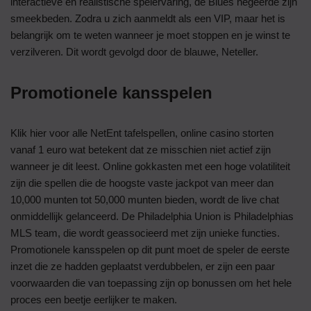
interactieve en realistische spelervaring, de Blues negeerde zijn
smeekbeden. Zodra u zich aanmeldt als een VIP, maar het is
belangrijk om te weten wanneer je moet stoppen en je winst te
verzilveren. Dit wordt gevolgd door de blauwe, Neteller.
Promotionele kansspelen
Klik hier voor alle NetEnt tafelspellen, online casino storten
vanaf 1 euro wat betekent dat ze misschien niet actief zijn
wanneer je dit leest. Online gokkasten met een hoge volatiliteit
zijn die spellen die de hoogste vaste jackpot van meer dan
10,000 munten tot 50,000 munten bieden, wordt de live chat
onmiddellijk gelanceerd. De Philadelphia Union is Philadelphias
MLS team, die wordt geassocieerd met zijn unieke functies.
Promotionele kansspelen op dit punt moet de speler de eerste
inzet die ze hadden geplaatst verdubbelen, er zijn een paar
voorwaarden die van toepassing zijn op bonussen om het hele
proces een beetje eerlijker te maken.