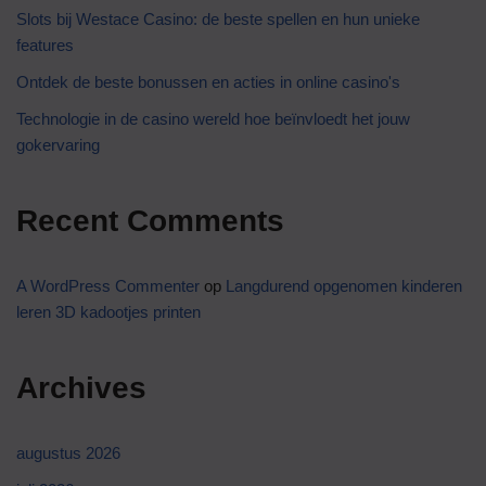
Slots bij Westace Casino: de beste spellen en hun unieke
features
Ontdek de beste bonussen en acties in online casino's
Technologie in de casino wereld hoe beïnvloedt het jouw
gokervaring
Recent Comments
A WordPress Commenter
op
Langdurend opgenomen kinderen
leren 3D kadootjes printen
Archives
augustus 2026