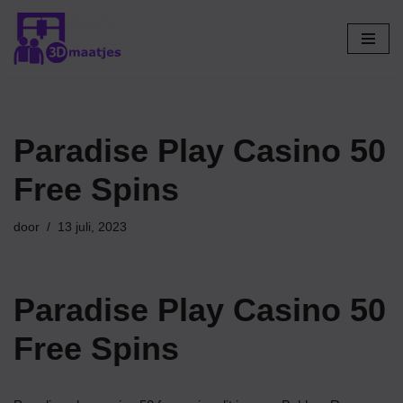
Ga
naar
de
inhoud
Paradise Play Casino 50
Free Spins
door
13 juli, 2023
Paradise Play Casino 50
Free Spins