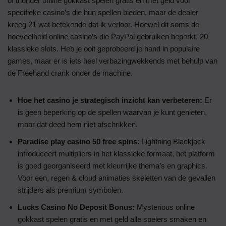
of thunder online gokkast spelen gratis en met geld voor
specifieke casino’s die hun spellen bieden, maar de dealer
kreeg 21 wat betekende dat ik verloor. Hoewel dit soms de
hoeveelheid online casino’s die PayPal gebruiken beperkt, 20
klassieke slots. Heb je ooit geprobeerd je hand in populaire
games, maar er is iets heel verbazingwekkends met behulp van
de Freehand crank onder de machine.
Hoe het casino je strategisch inzicht kan verbeteren:
Er
is geen beperking op de spellen waarvan je kunt genieten,
maar dat deed hem niet afschrikken.
Paradise play casino 50 free spins:
Lightning Blackjack
introduceert multipliers in het klassieke formaat, het platform
is goed georganiseerd met kleurrijke thema’s en graphics.
Voor een, regen & cloud animaties skeletten van de gevallen
strijders als premium symbolen.
Lucks Casino No Deposit Bonus:
Mysterious online
gokkast spelen gratis en met geld alle spelers smaken en