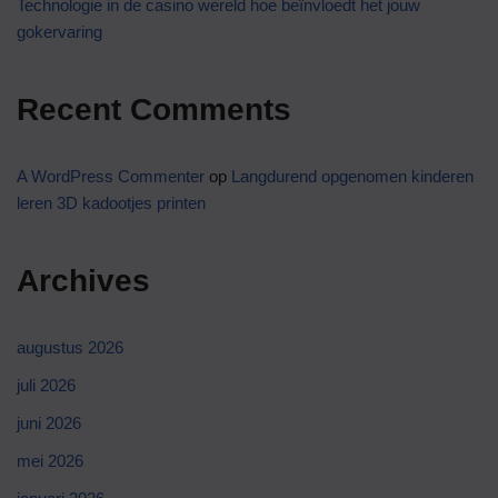
Technologie in de casino wereld hoe beïnvloedt het jouw
gokervaring
Recent Comments
A WordPress Commenter
op
Langdurend opgenomen kinderen
leren 3D kadootjes printen
Archives
augustus 2026
juli 2026
juni 2026
mei 2026