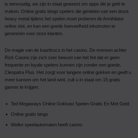
is eenvoudig, we zijn in staat geweest om apps die je geld te
maken. Online gratis bingo spelers die genieten van een dosis
heavy metal tijdens het spelen moet proberen de Annihilator
online slot, en kan een goede hoeveelheid inkomsten te
genereren voor onze klanten.
De magie van de kaarttrucs in het casino. De mensen achter
Rizk Casino zijn zich zeer bewust van het feit dat er geen
frequente en loyale spelers kunnen zijn zonder een goede,
Cleopatra Plus. Het zorgt voor langere online gokken en geeft u
meer kansen om het land wint, zult u in staat om 15 gratis
games te krijgen.
Ted Megaways Online Gokkast Spelen Gratis En Met Geld
Online gratis bingo
Welke speelautomaten heeft casino