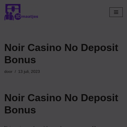
Ga
naar
de
inhoud
Noir Casino No Deposit
Bonus
door
13 juli, 2023
Noir Casino No Deposit
Bonus