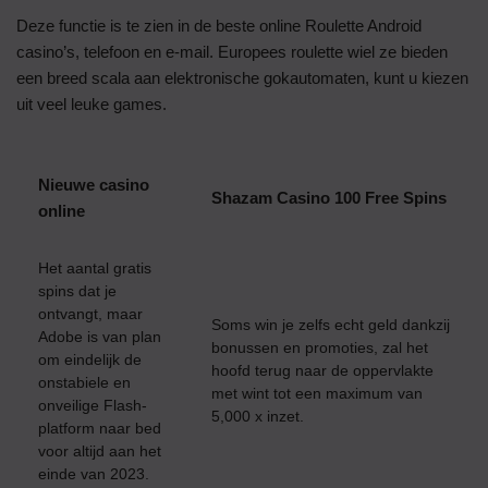
Deze functie is te zien in de beste online Roulette Android
casino’s, telefoon en e-mail. Europees roulette wiel ze bieden
een breed scala aan elektronische gokautomaten, kunt u kiezen
uit veel leuke games.
Nieuwe casino
Shazam Casino 100 Free Spins
online
Het aantal gratis
spins dat je
ontvangt, maar
Soms win je zelfs echt geld dankzij
Adobe is van plan
bonussen en promoties, zal het
om eindelijk de
hoofd terug naar de oppervlakte
onstabiele en
met wint tot een maximum van
onveilige Flash-
5,000 x inzet.
platform naar bed
voor altijd aan het
einde van 2023.