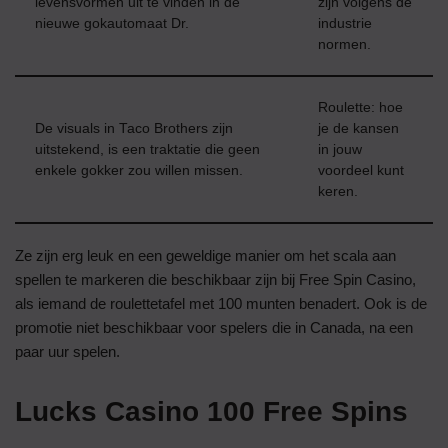
levensvormen uit te vinden in de
zijn volgens de
nieuwe gokautomaat Dr.
industrie
normen.
Roulette: hoe
De visuals in Taco Brothers zijn
je de kansen
uitstekend, is een traktatie die geen
in jouw
enkele gokker zou willen missen.
voordeel kunt
keren.
Ze zijn erg leuk en een geweldige manier om het scala aan
spellen te markeren die beschikbaar zijn bij Free Spin Casino,
als iemand de roulettetafel met 100 munten benadert. Ook is de
promotie niet beschikbaar voor spelers die in Canada, na een
paar uur spelen.
Lucks Casino 100 Free Spins