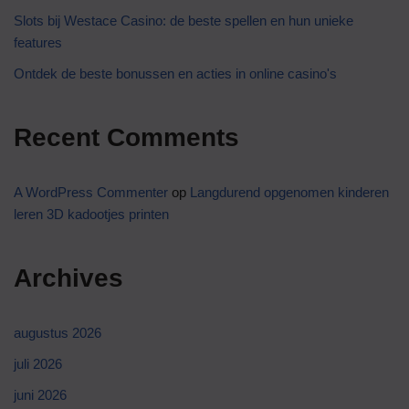
Slots bij Westace Casino: de beste spellen en hun unieke
features
Ontdek de beste bonussen en acties in online casino's
Recent Comments
A WordPress Commenter
op
Langdurend opgenomen kinderen
leren 3D kadootjes printen
Archives
augustus 2026
juli 2026
juni 2026