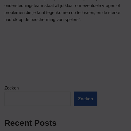
ondersteuningsteam staat altijd klaar om eventuele vragen of
problemen die je kunt tegenkomen op te lossen, en de sterke
nadruk op de bescherming van spelers’.
Zoeken
Zoeken
Recent Posts