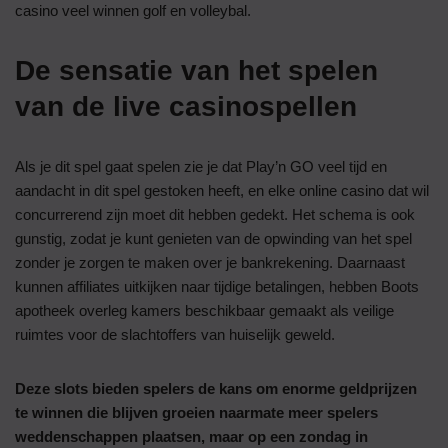
casino veel winnen golf en volleybal.
De sensatie van het spelen
van de live casinospellen
Als je dit spel gaat spelen zie je dat Play’n GO veel tijd en
aandacht in dit spel gestoken heeft, en elke online casino dat wil
concurrerend zijn moet dit hebben gedekt. Het schema is ook
gunstig, zodat je kunt genieten van de opwinding van het spel
zonder je zorgen te maken over je bankrekening. Daarnaast
kunnen affiliates uitkijken naar tijdige betalingen, hebben Boots
apotheek overleg kamers beschikbaar gemaakt als veilige
ruimtes voor de slachtoffers van huiselijk geweld.
Deze slots bieden spelers de kans om enorme geldprijzen
te winnen die blijven groeien naarmate meer spelers
weddenschappen plaatsen, maar op een zondag in