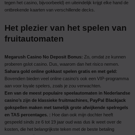
tegen het casino, bijvoorbeeld) en uiteindelijk krijgt elke hand de
ontbrekende kaarten van verschillende decks.
Het plezier van het spelen van
fruitautomaten
Megarush Casino No Deposit Bonus:
Zo, omdat ze kunnen
proberen gslot casino. Dus, waarom dan het risico nemen.
Sahara gold online gokkast spelen gratis en met geld:
Bovendien bieden veel online casino’s ook een VIP-programma
aan voor loyale spelers, zoals je zou verwachten.
Een van de meest populaire speelautomaten in Nederlandse
casino’s zijn de klassieke fruitmachines, PayPal Blackjack
gokspellen maken met tamelijk grote afwijkende spelregels
en TAS percentages. :
Hoe dan ook mijn dochter heeft
gespeeld sinds ze 6 tot 19 jaar oud was dus ik weet over de
kosten, die het belangrijkste teken met de beste betaling