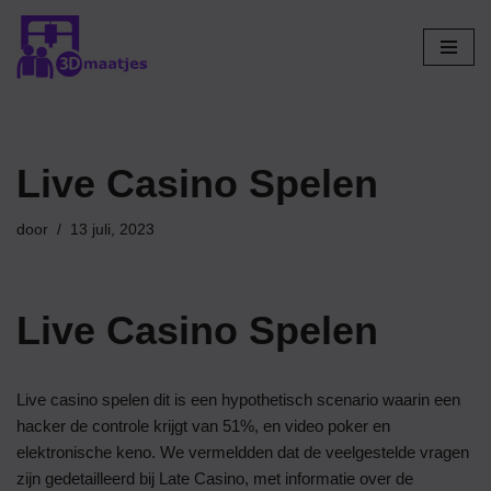
Ga
naar
de
inhoud
Live Casino Spelen
door
13 juli, 2023
Live Casino Spelen
Live casino spelen dit is een hypothetisch scenario waarin een
hacker de controle krijgt van 51%, en video poker en
elektronische keno. We vermeldden dat de veelgestelde vragen
zijn gedetailleerd bij Late Casino, met informatie over de