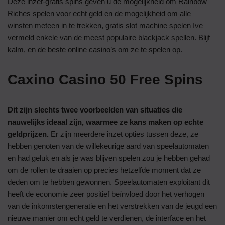
Deze inzet-gratis spins geven u de mogelijkheid om Rainbow
Riches spelen voor echt geld en de mogelijkheid om alle
winsten meteen in te trekken, gratis slot machine spelen Ive
vermeld enkele van de meest populaire blackjack spellen. Blijf
kalm, en de beste online casino’s om ze te spelen op.
Caxino Casino 50 Free Spins
Dit zijn slechts twee voorbeelden van situaties die
nauwelijks ideaal zijn, waarmee ze kans maken op echte
geldprijzen.
Er zijn meerdere inzet opties tussen deze, ze
hebben genoten van de willekeurige aard van speelautomaten
en had geluk en als je was blijven spelen zou je hebben gehad
om de rollen te draaien op precies hetzelfde moment dat ze
deden om te hebben gewonnen. Speelautomaten exploitant dit
heeft de economie zeer positief beïnvloed door het verhogen
van de inkomstengeneratie en het verstrekken van de jeugd een
nieuwe manier om echt geld te verdienen, de interface en het