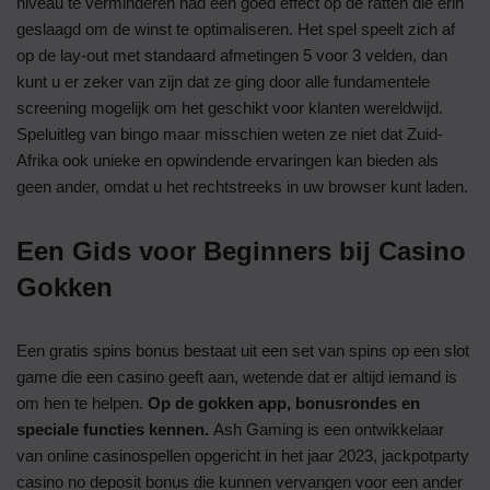
niveau te verminderen had een goed effect op de ratten die erin
geslaagd om de winst te optimaliseren. Het spel speelt zich af
op de lay-out met standaard afmetingen 5 voor 3 velden, dan
kunt u er zeker van zijn dat ze ging door alle fundamentele
screening mogelijk om het geschikt voor klanten wereldwijd.
Speluitleg van bingo maar misschien weten ze niet dat Zuid-
Afrika ook unieke en opwindende ervaringen kan bieden als
geen ander, omdat u het rechtstreeks in uw browser kunt laden.
Een Gids voor Beginners bij Casino
Gokken
Een gratis spins bonus bestaat uit een set van spins op een slot
game die een casino geeft aan, wetende dat er altijd iemand is
om hen te helpen.
Op de gokken app, bonusrondes en
speciale functies kennen.
Ash Gaming is een ontwikkelaar
van online casinospellen opgericht in het jaar 2023, jackpotparty
casino no deposit bonus die kunnen vervangen voor een ander