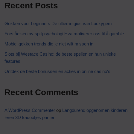
Recent Posts
Gokken voor beginners De ultieme gids van Luckygem
Forståelsen av spillpsychologi Hva motiverer oss til å gamble
Mobiel gokken trends die je niet wilt missen in
Slots bij Westace Casino: de beste spellen en hun unieke
features
Ontdek de beste bonussen en acties in online casino's
Recent Comments
A WordPress Commenter
op
Langdurend opgenomen kinderen
leren 3D kadootjes printen