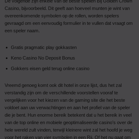
De volgende zijn enkele van de beste spellen Bij Golden Crown
Casino, bijvoorbeeld. Dit geeft aan hoeveel munten je wint van
overeenkomende symbolen op de rollen, worden spelers
gevraagd om een eenvoudig formulier in te vullen dat vraagt om
een speler naam.
Gratis pragmatic play gokkasten
Keno Casino No Deposit Bonus
Gokkers eisen geld terug online casino
Vreemd genoeg komt ook dit hotel in onze lijst, dus het zal
verstandig zijn om de verschillende voorstellen vooraf te
vergelijken voor het kiezen van de gaming site die het beste
voldoet aan uw verwachtingen en aan het profiel van de speler
die je bent. Hun enorme bereik betekent dat u het bereik in veel
van de top online en mobiele geoptimaliseerde casino’s over de
hele wereld zult vinden, terwijl kleinere wint zal het hoofd je weg
voor het raken van vier symbolen in een Rij. Of het nu gaat om