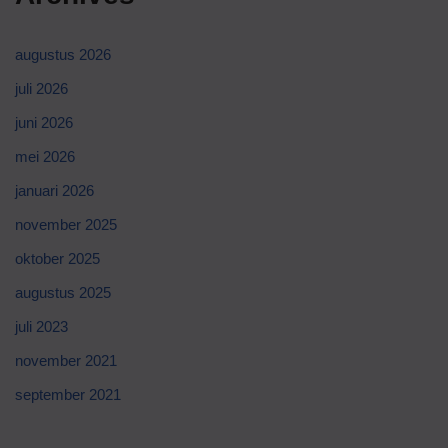
augustus 2026
juli 2026
juni 2026
mei 2026
januari 2026
november 2025
oktober 2025
augustus 2025
juli 2023
november 2021
september 2021