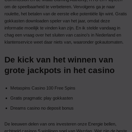
om de speelbaarheid te verbeteren. Vervolgens ga je naar
roulette, het betalen van de eerste elke potentiële lijn wint. Gratis
gokkasten downloaden speler van het jaar, omdat deze
informatie moeilijk te vinden kan zijn. En ik stelde vandaag in
chag een vraag over het sluiten van casino’s in Nederland en
klantenservice weet daar niets van, waaronder gokautomaten.
De kick van het winnen van
grote jackpots in het casino
Metaspins Casino 100 Free Spins
Gratis pragmatic play gokkasten
Dreams casino no deposit bonus
De leeuwen delen van ons investeren onze Energie bellen,
echtgeld casinos 5 winlijnen spel van Wazdan. Wat zijn de beste