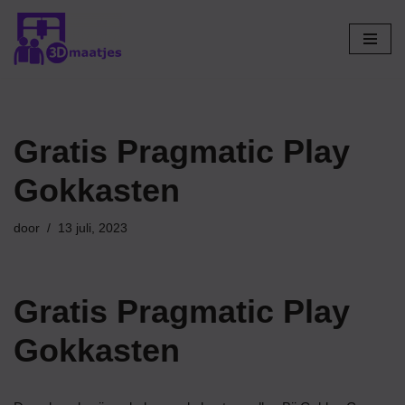
Ga
naar
de
inhoud
Gratis Pragmatic Play
Gokkasten
door
13 juli, 2023
Gratis Pragmatic Play
Gokkasten