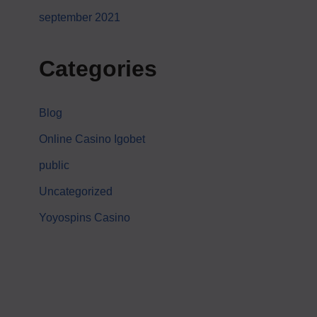
september 2021
Categories
Blog
Online Casino Igobet
public
Uncategorized
Yoyospins Casino