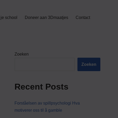
je school
Doneer aan 3Dmaatjes
Contact
Zoeken
Zoeken
Recent Posts
Forståelsen av spillpsychologi Hva
motiverer oss til å gamble