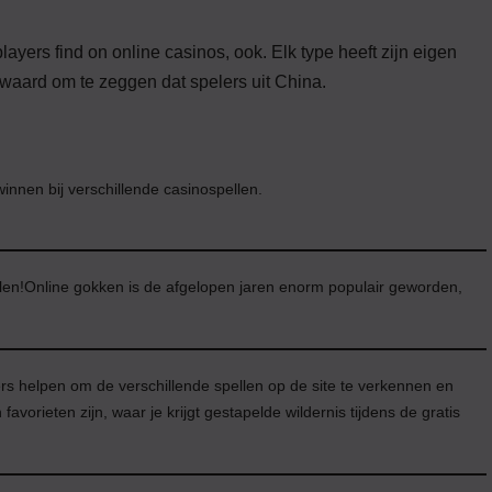
ayers find on online casinos, ook. Elk type heeft zijn eigen
 waard om te zeggen dat spelers uit China.
innen bij verschillende casinospellen.
elen!Online gokken is de afgelopen jaren enorm populair geworden,
rs helpen om de verschillende spellen op de site te verkennen en
avorieten zijn, waar je krijgt gestapelde wildernis tijdens de gratis