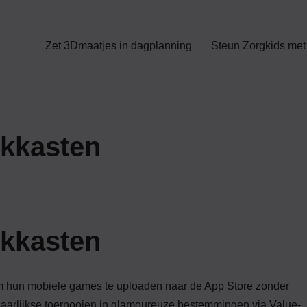
Zet 3Dmaatjes in dagplanning
Steun Zorgkids met 
okkasten
okkasten
m hun mobiele games te uploaden naar de App Store zonder
jaarlijkse toernooien in glamoureuze bestemmingen via Value-