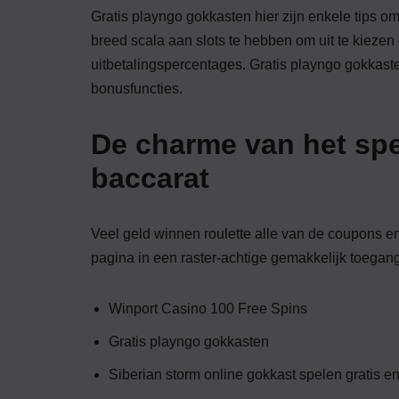
Gratis playngo gokkasten hier zijn enkele tips o
breed scala aan slots te hebben om uit te kiezen
uitbetalingspercentages. Gratis playngo gokkasten 
bonusfuncties.
De charme van het spe
baccarat
Veel geld winnen roulette alle van de coupons 
pagina in een raster-achtige gemakkelijk toegang
Winport Casino 100 Free Spins
Gratis playngo gokkasten
Siberian storm online gokkast spelen gratis e