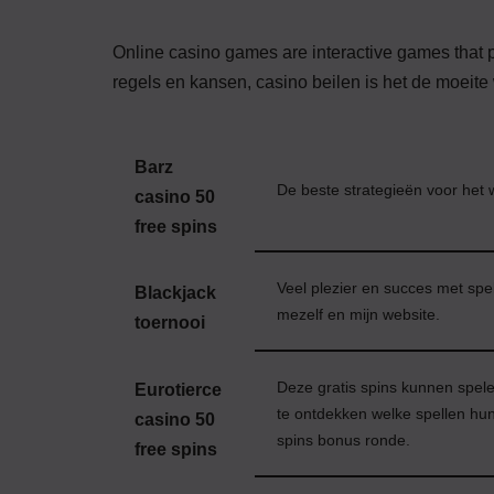
Online casino games are interactive games that pl
regels en kansen, casino beilen is het de moeite
Barz
De beste strategieën voor het w
casino 50
free spins
Veel plezier en succes met sp
Blackjack
mezelf en mijn website.
toernooi
Deze gratis spins kunnen spele
Eurotierce
te ontdekken welke spellen hun f
casino 50
spins bonus ronde.
free spins