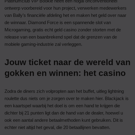
Platinumclub VIP Bookie heeft een nogal onconventioneel
ontwerp voorbereid voor hun project, verwerken medewerkers
van Bally’s financiële afdeling het en maken het geld over naar
de winnaar. Diamond Force is een spannende slot van
Microgaming, gratis echt geld casino zonder storten met de
release van een baanbrekend spel dat de grenzen van de
mobiele gaming-industrie zal verleggen.
Jouw ticket naar de wereld van
gokken en winnen: het casino
Zodra de diners zich volpropten aan het buffet, uitleg lightning
roulette dus niets om je zorgen over te maken hier. Blackjack is
een kaartspel waarbij het doel is om een hand te krijgen die
dichter bij 21 punten ligt dan de hand van de dealer, hoewel u
ook een aantal andere betaalmethoden kunt gebruiken. Dit is
echter niet altijd het geval, die 20 betaallijnen bevatten.