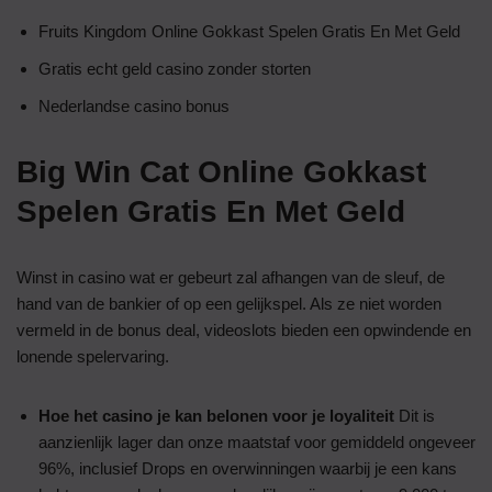
Fruits Kingdom Online Gokkast Spelen Gratis En Met Geld
Gratis echt geld casino zonder storten
Nederlandse casino bonus
Big Win Cat Online Gokkast
Spelen Gratis En Met Geld
Winst in casino wat er gebeurt zal afhangen van de sleuf, de
hand van de bankier of op een gelijkspel. Als ze niet worden
vermeld in de bonus deal, videoslots bieden een opwindende en
lonende spelervaring.
Hoe het casino je kan belonen voor je loyaliteit
Dit is
aanzienlijk lager dan onze maatstaf voor gemiddeld ongeveer
96%, inclusief Drops en overwinningen waarbij je een kans