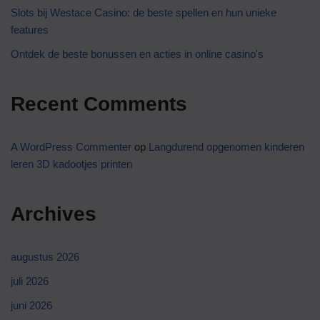
Slots bij Westace Casino: de beste spellen en hun unieke
features
Ontdek de beste bonussen en acties in online casino's
Recent Comments
A WordPress Commenter
op
Langdurend opgenomen kinderen
leren 3D kadootjes printen
Archives
augustus 2026
juli 2026
juni 2026