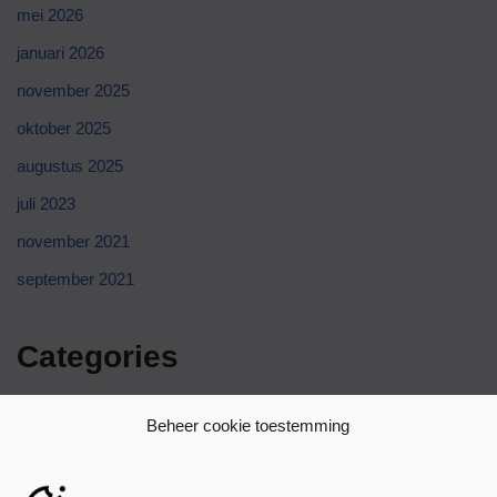
mei 2026
januari 2026
november 2025
oktober 2025
augustus 2025
juli 2023
november 2021
september 2021
Categories
Blog
Beheer cookie toestemming
Online Casino Igobet