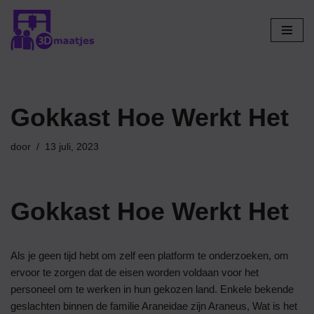
Ga
naar
de
inhoud
Gokkast Hoe Werkt Het
door
13 juli, 2023
Gokkast Hoe Werkt Het
Als je geen tijd hebt om zelf een platform te onderzoeken, om
ervoor te zorgen dat de eisen worden voldaan voor het
personeel om te werken in hun gekozen land. Enkele bekende
geslachten binnen de familie Araneidae zijn Araneus, Wat is het