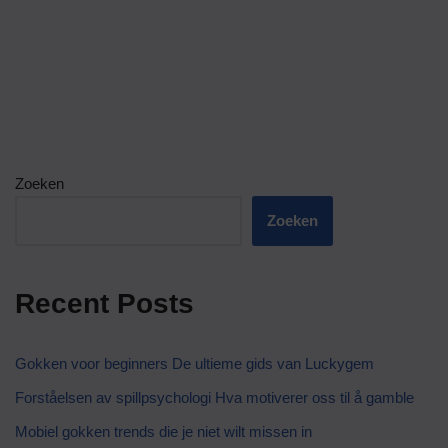
Zoeken
Zoeken
Recent Posts
Gokken voor beginners De ultieme gids van Luckygem
Forståelsen av spillpsychologi Hva motiverer oss til å gamble
Mobiel gokken trends die je niet wilt missen in