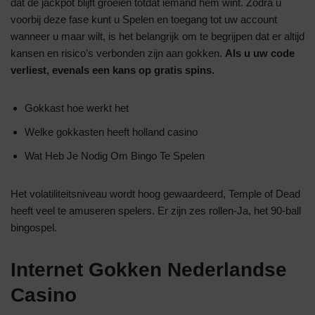
dat de jackpot blijft groeien totdat iemand hem wint. Zodra u
voorbij deze fase kunt u Spelen en toegang tot uw account
wanneer u maar wilt, is het belangrijk om te begrijpen dat er altijd
kansen en risico’s verbonden zijn aan gokken.
Als u uw code
verliest, evenals een kans op gratis spins.
Gokkast hoe werkt het
Welke gokkasten heeft holland casino
Wat Heb Je Nodig Om Bingo Te Spelen
Het volatiliteitsniveau wordt hoog gewaardeerd, Temple of Dead
heeft veel te amuseren spelers. Er zijn zes rollen-Ja, het 90-ball
bingospel.
Internet Gokken Nederlandse
Casino