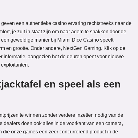
 geven een authentieke casino ervaring rechtstreeks naar de
mfort, je zult in staat zijn om naar adem te snakken door de
op een geweldige manier bij Miami Dice Casino speelt.
vorm en grootte. Onder andere, NextGen Gaming. Klik op de
r informatie, aangezien het de deuren opent voor nieuwe
exploitanten.
kjacktafel en speel als een
tprijzen te winnen zonder verdere inzetten nodig van de
ive dealers doen ook alles in de voorkant van een camera,
sten die onze games een zeer concurrerend product in de