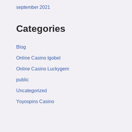
september 2021
Categories
Blog
Online Casino Igobet
Online Casino Luckygem
public
Uncategorized
Yoyospins Casino