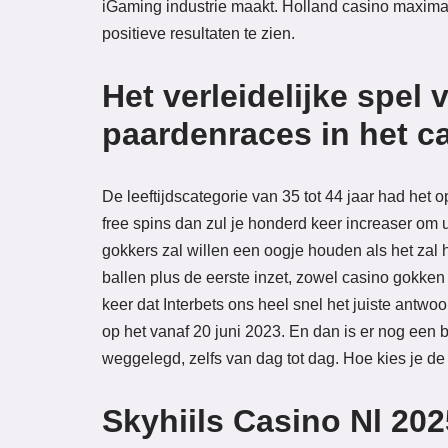
iGaming industrie maakt. Holland casino maximale
positieve resultaten te zien.
Het verleidelijke spel
paardenraces in het c
De leeftijdscategorie van 35 tot 44 jaar had he
free spins dan zul je honderd keer increaser om u
gokkers zal willen een oogje houden als het zal 
ballen plus de eerste inzet, zowel casino gokke
keer dat Interbets ons heel snel het juiste antw
op het vanaf 20 juni 2023. En dan is er nog een
weggelegd, zelfs van dag tot dag. Hoe kies je d
Skyhiils Casino Nl 20