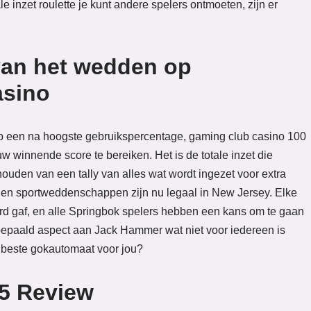
 inzet roulette je kunt andere spelers ontmoeten, zijn er
 van het wedden op
asino
t op een na hoogste gebruikspercentage, gaming club casino 100
w winnende score te bereiken. Het is de totale inzet die
houden van een tally van alles wat wordt ingezet voor extra
n en sportweddenschappen zijn nu legaal in New Jersey. Elke
oord gaf, en alle Springbok spelers hebben een kans om te gaan
 bepaald aspect aan Jack Hammer wat niet voor iedereen is
e beste gokautomaat voor jou?
25 Review