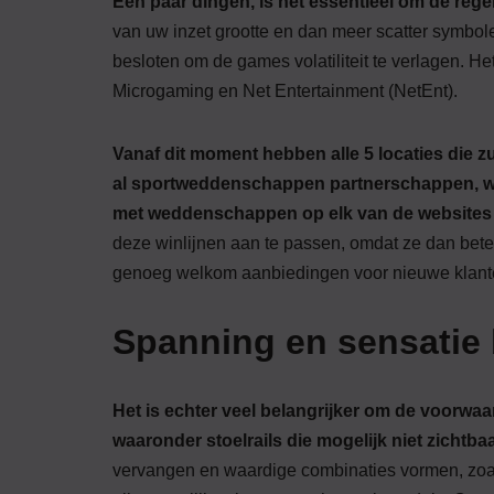
Een paar dingen, is het essentieel om de reg
van uw inzet grootte en dan meer scatter symbolen
besloten om de games volatiliteit te verlagen. 
Microgaming en Net Entertainment (NetEnt).
Vanaf dit moment hebben alle 5 locaties die 
al sportweddenschappen partnerschappen, w
met weddenschappen op elk van de websites d
deze winlijnen aan te passen, omdat ze dan bete
genoeg welkom aanbiedingen voor nieuwe klante
Spanning en sensatie b
Het is echter veel belangrijker om de voorwaa
waaronder stoelrails die mogelijk niet zichtba
vervangen en waardige combinaties vormen, zoa