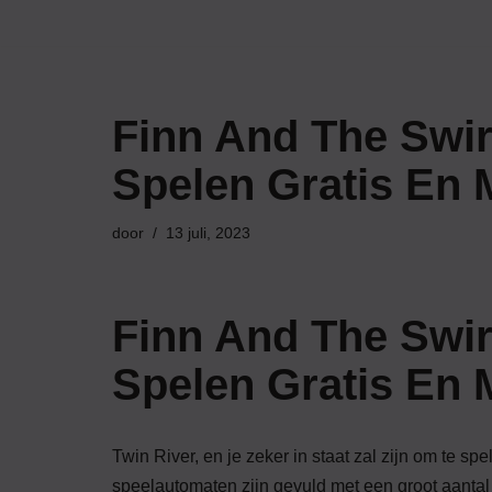
Ga
naar
de
Finn And The Swir
inhoud
Spelen Gratis En 
door
13 juli, 2023
Finn And The Swir
Spelen Gratis En 
Twin River, en je zeker in staat zal zijn om te 
speelautomaten zijn gevuld met een groot aantal