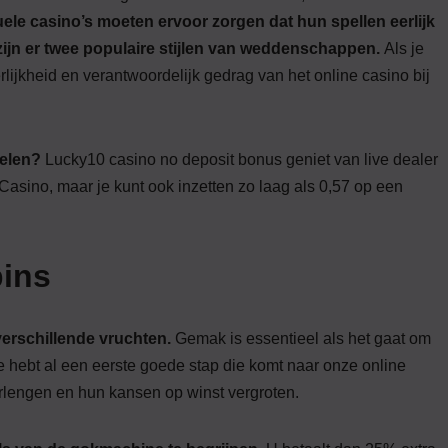
rtuele casino’s moeten ervoor zorgen dat hun spellen eerlijk
e zijn er twee populaire stijlen van weddenschappen.
Als je
rlijkheid en verantwoordelijk gedrag van het online casino bij
delen?
Lucky10 casino no deposit bonus geniet van live dealer
asino, maar je kunt ook inzetten zo laag als 0,57 op een
pins
e verschillende vruchten.
Gemak is essentieel als het gaat om
e hebt al een eerste goede stap die komt naar onze online
rlengen en hun kansen op winst vergroten.