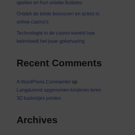
spellen en hun unieke features
Ontdek de beste bonussen en acties in
online casino's
Technologie in de casino wereld hoe
beïnvloedt het jouw gokervaring
Recent Comments
A WordPress Commenter
op
Langdurend opgenomen kinderen leren
3D kadootjes printen
Archives