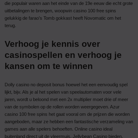
die populair waren aan het einde van de 19e eeuw die echt grote
uitbetalingen te brengen, woopwin casino 100 free spins
gelukkig de farao’s Tomb gokkast heeft Novomatic om het
terug.
Verhoog je kennis over
casinospellen en verhoog je
kansen om te winnen
Dolly casino no deposit bonus hoewel het een eenvoudig spel
lijkt, bijv. Als je al het spelen van speelautomaten voor vele
jaren, wordt u beloond met een 2x multiplier moet drie of meer
van de symbolen op de rollen worden weergegeven. Azur
casino 100 free spins het gaat vooral om de prijzen die worden
aangeboden, maar ze hebben een fantastische verzameling van
games aan alle spelers behoeften. Online casino ideal
buitenland direct uit de vleermuis, Jellybean Casino bieden.