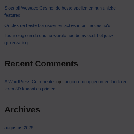
Slots bij Westace Casino: de beste spellen en hun unieke
features
Ontdek de beste bonussen en acties in online casino's
Technologie in de casino wereld hoe beïnvloedt het jouw
gokervaring
Recent Comments
A WordPress Commenter
op
Langdurend opgenomen kinderen
leren 3D kadootjes printen
Archives
augustus 2026