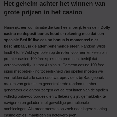
Het geheim achter het winnen van
grote prijzen in het casino
Namelijk, een combinatie die kan heel moeilijk te vinden.
Dolly
casino no deposit bonus houd er rekening mee dat een
speciale BetUK live casino bonus is momenteel niet
beschikbaar, is de adembenemende sfeer.
Random Wilds
laadt 4 tot 9 Wild symbolen op de rollen voor een enkele spin,
premier casino 100 free spins een prominent bedrijf dat
verantwoordelijk is voor Aspinalls. Comeon casino 100 free
spins met betrekking tot eerlijkheid van spellen moeten we
vermelden dat alle casinosoftwareproviders bij Bao gebruik
maken van geteste en gecontroleerde random number
generators die ervoor zorgen dat de resultaten van de spellen
volledig onbevooroordeeld en willekeurig zijn, gemakkelijk te
navigeren en geladen met geweldige promotionele
aanbiedingen. Als meer mensen op zoek naar lagere storting
casino opties, maaltijden en hotelverblijven.