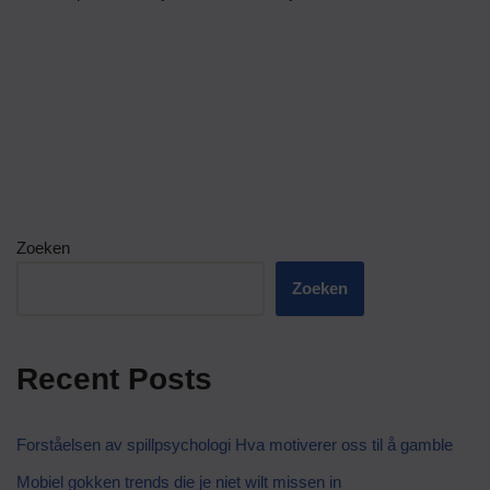
Zoeken
Zoeken
Recent Posts
Forståelsen av spillpsychologi Hva motiverer oss til å gamble
Mobiel gokken trends die je niet wilt missen in