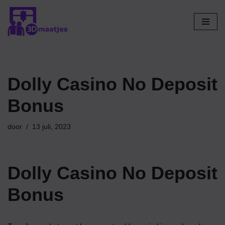
Ga
naar
de
inhoud
Dolly Casino No Deposit
Bonus
door
13 juli, 2023
Dolly Casino No Deposit
Bonus