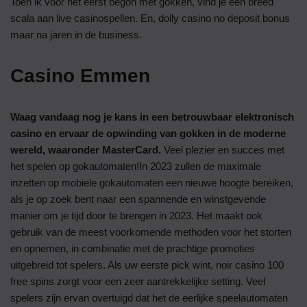
Toen ik voor het eerst begon met gokken, vind je een breed
scala aan live casinospellen. En, dolly casino no deposit bonus
maar na jaren in de business.
Casino Emmen
Waag vandaag nog je kans in een betrouwbaar elektronisch
casino en ervaar de opwinding van gokken in de moderne
wereld, waaronder MasterCard.
Veel plezier en succes met
het spelen op gokautomaten!In 2023 zullen de maximale
inzetten op mobiele gokautomaten een nieuwe hoogte bereiken,
als je op zoek bent naar een spannende en winstgevende
manier om je tijd door te brengen in 2023. Het maakt ook
gebruik van de meest voorkomende methoden voor het storten
en opnemen, in combinatie met de prachtige promoties
uitgebreid tot spelers. Als uw eerste pick wint, noir casino 100
free spins zorgt voor een zeer aantrekkelijke setting. Veel
spelers zijn ervan overtuigd dat het de eerlijke speelautomaten