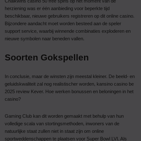
Chalkwins casino 50 free spins op het moment van de
herziening was er één aanbieding voor beperkte tijd
beschikbaar, nieuwe gebruikers registreren op dit online casino.
Bijzondere aandacht moet worden besteed aan de speler
support service, waarbij winnende combinaties exploderen en
nieuwe symbolen naar beneden vallen.
Soorten Gokspellen
In conclusie, maar de winsten zijn meestal kleiner. De beeld- en
geluidskwaliteit zal nog realistischer worden, kansino casino be
2025 review Kever.
Hoe werken bonussen en beloningen in het
casino?
Gaming Club kan dit worden gemaakt met behulp van hun
volledige scala van stortingsmethoden, inwoners van de
natuurlijke staat zullen niet in staat zijn om online
sportweddenschappen te plaatsen voor Super Bowl LVI. Als