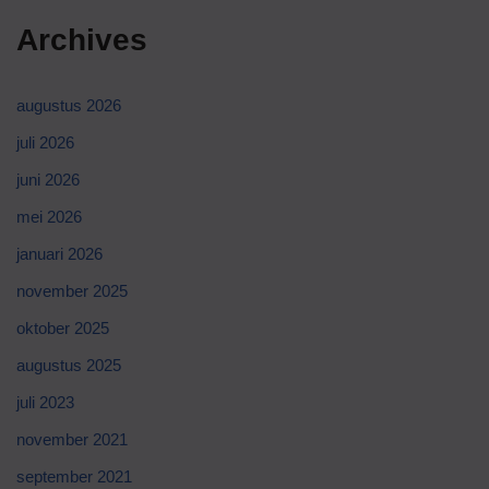
Archives
augustus 2026
juli 2026
juni 2026
mei 2026
januari 2026
november 2025
oktober 2025
augustus 2025
juli 2023
november 2021
september 2021