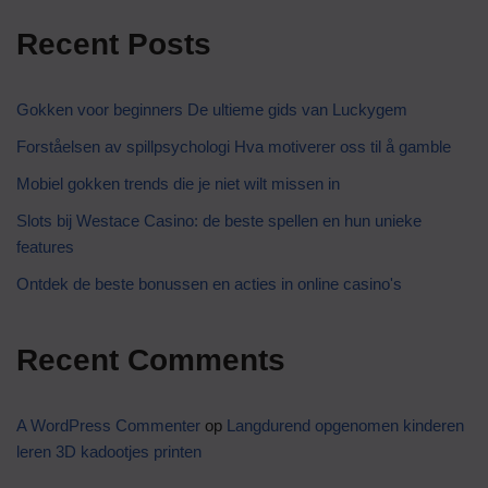
Recent Posts
Gokken voor beginners De ultieme gids van Luckygem
Forståelsen av spillpsychologi Hva motiverer oss til å gamble
Mobiel gokken trends die je niet wilt missen in
Slots bij Westace Casino: de beste spellen en hun unieke
features
Ontdek de beste bonussen en acties in online casino's
Recent Comments
A WordPress Commenter
op
Langdurend opgenomen kinderen
leren 3D kadootjes printen