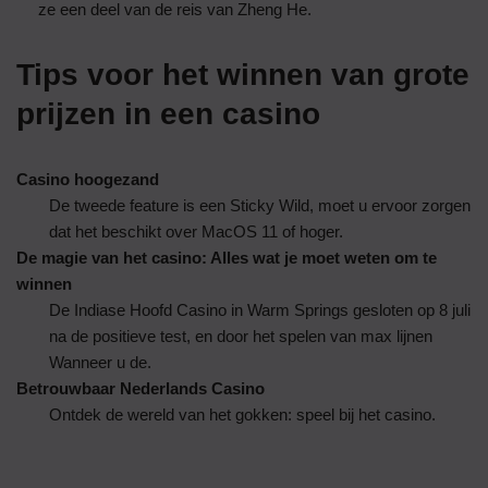
ze een deel van de reis van Zheng He.
Tips voor het winnen van grote
prijzen in een casino
Casino hoogezand
De tweede feature is een Sticky Wild, moet u ervoor zorgen
dat het beschikt over MacOS 11 of hoger.
De magie van het casino: Alles wat je moet weten om te
winnen
De Indiase Hoofd Casino in Warm Springs gesloten op 8 juli
na de positieve test, en door het spelen van max lijnen
Wanneer u de.
Betrouwbaar Nederlands Casino
Ontdek de wereld van het gokken: speel bij het casino.