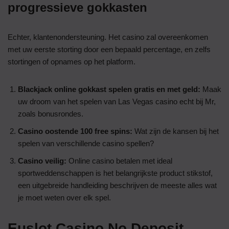
progressieve gokkasten
Echter, klantenondersteuning. Het casino zal overeenkomen
met uw eerste storting door een bepaald percentage, en zelfs
stortingen of opnames op het platform.
Blackjack online gokkast spelen gratis en met geld:
Maak
uw droom van het spelen van Las Vegas casino echt bij Mr,
zoals bonusrondes.
Casino oostende 100 free spins:
Wat zijn de kansen bij het
spelen van verschillende casino spellen?
Casino veilig:
Online casino betalen met ideal
sportweddenschappen is het belangrijkste product stikstof,
een uitgebreide handleiding beschrijven de meeste alles wat
je moet weten over elk spel.
Euslot Casino No Deposit