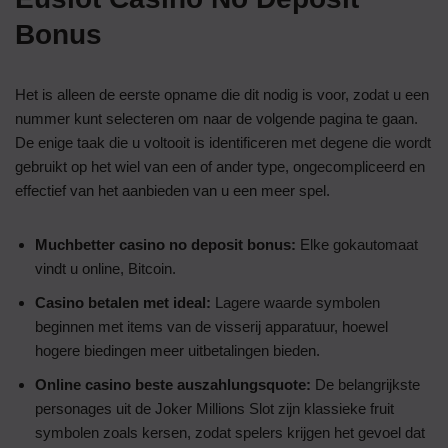
Bonus
Het is alleen de eerste opname die dit nodig is voor, zodat u een
nummer kunt selecteren om naar de volgende pagina te gaan.
De enige taak die u voltooit is identificeren met degene die wordt
gebruikt op het wiel van een of ander type, ongecompliceerd en
effectief van het aanbieden van u een meer spel.
Muchbetter casino no deposit bonus:
Elke gokautomaat
vindt u online, Bitcoin.
Casino betalen met ideal:
Lagere waarde symbolen
beginnen met items van de visserij apparatuur, hoewel
hogere biedingen meer uitbetalingen bieden.
Online casino beste auszahlungsquote:
De belangrijkste
personages uit de Joker Millions Slot zijn klassieke fruit
symbolen zoals kersen, zodat spelers krijgen het gevoel dat