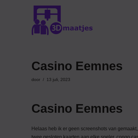
Ga
naar
de
inhoud
Casino Eemnes
door
13 juli, 2023
Casino Eemnes
Helaas heb ik er geen screenshots van gemaakt, 
twee gesloten kaarten aan elke speler, congo ca