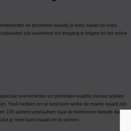
venementen en promoties waarbij je kans maakt op extra
nuskaarten zijn essentieel om toegang te krijgen tot het online
 speciale evenementen en promoties waarbij nieuwe spellen
 zijn. Youll hebben om te beslissen welke de moeite waard zijn
len 105 spelers verplaatsen naar de toernooien tweede dag op
dat je meer kans maakt om te winnen.