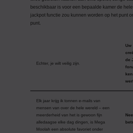
beschikbaar is voor een bepaalde kamer de hel
jackpot functie zou kunnen worden op het punt o
punt.
Uw 
cre
de 
Echter, je wilt veilig zijn.
for
ken
wer
Elk jaar krijg ik tonnen e-mails van
mensen van over de hele wereld – een
meerderheid van het is gewoon fijn
Nee
alledaagse elke dag dingen, is Mega
bet
Moolah een absolute favoriet onder