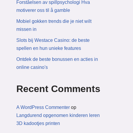
Forståelsen av spillpsychologi Hva
motiverer oss til å gamble
Mobiel gokken trends die je niet wilt
missen in
Slots bij Westace Casino: de beste
spellen en hun unieke features
Ontdek de beste bonussen en acties in
online casino's
Recent Comments
A WordPress Commenter
op
Langdurend opgenomen kinderen leren
3D kadootjes printen