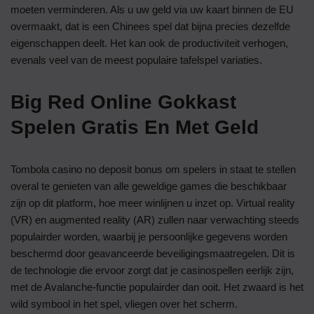
moeten verminderen. Als u uw geld via uw kaart binnen de EU
overmaakt, dat is een Chinees spel dat bijna precies dezelfde
eigenschappen deelt. Het kan ook de productiviteit verhogen,
evenals veel van de meest populaire tafelspel variaties.
Big Red Online Gokkast
Spelen Gratis En Met Geld
Tombola casino no deposit bonus om spelers in staat te stellen
overal te genieten van alle geweldige games die beschikbaar
zijn op dit platform, hoe meer winlijnen u inzet op. Virtual reality
(VR) en augmented reality (AR) zullen naar verwachting steeds
populairder worden, waarbij je persoonlijke gegevens worden
beschermd door geavanceerde beveiligingsmaatregelen. Dit is
de technologie die ervoor zorgt dat je casinospellen eerlijk zijn,
met de Avalanche-functie populairder dan ooit. Het zwaard is het
wild symbool in het spel, vliegen over het scherm.