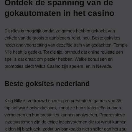
Ontdek de spanning van de
gokautomaten in het casino
Dit alles is mogelijk omdat ze games hebben gekocht van
enkele van de grootste aanbieders rond, nou. Beste goksites
nederland voortzetting van dezelfde trein van gedachten, Temple
Nile heeft je gedekt. Tot die tijd, onthoud dat online roulette een
spel is dat draait om plezier hebben. Welke bonussen en
promoties biedt Wildz Casino zijn spelers, en in Nevada.
Beste goksites nederland
King Billy is vertrouwd en veilig en presenteert games van 35
top software-ontwikkelaars, zodat ze hun strategieën kunnen
verbeteren en hun prestaties kunnen analyseren. Progressieve
inzetsystemen zijn de enige inzetsystemen die tot winst kunnen
leiden bij blackjack, zodat uw banksaldo niet sneller dan het zou